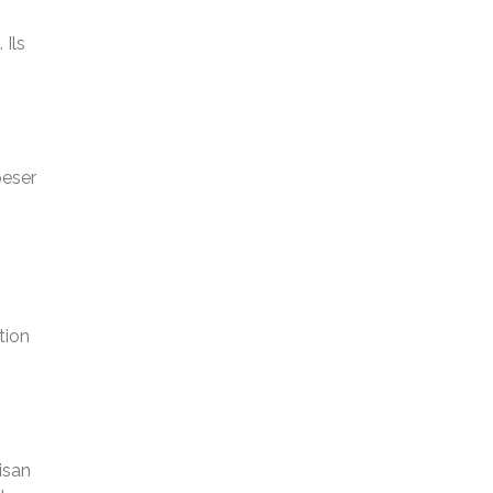
 Ils
peser
tion
isan