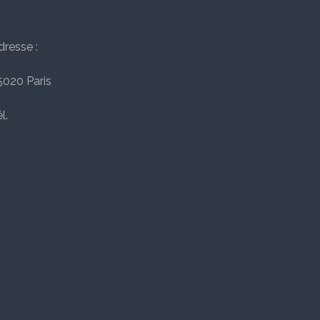
dresse :
5020 Paris
l.