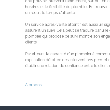
doit pouvoir intervenir rapidement, surtout en c
horaires et la flexibilité du plombier. En trouv
on réduit le temps d’attente.
Un service après-vente attentif est aussi un sig
assurent un suivi. Cela peut se traduire par une 
plombier qui propose ce suivi montre son engage
clients.
Par ailleurs, la capacité d’un plombier à commun
explication détaillée des interventions permet
établir une relation de confiance entre le client 
Navigation
A propos
de
l’article